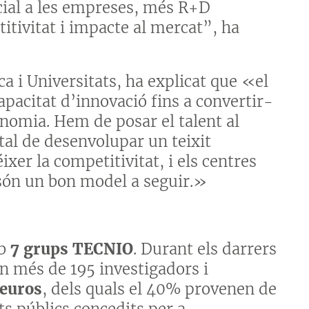
cial a les empreses, més R+D
itivitat i impacte al mercat”, ha
ca i Universitats, ha explicat que «el
apacitat d’innovació fins a convertir-
onomia. Hem de posar el talent al
 tal de desenvolupar un teixit
xer la competitivitat, i els centres
 són un bon model a seguir.»
mb
7 grups TECNIO
. Durant els darrers
n més de 195 investigadors i
’euros
, dels quals el 40% provenen de
s públics concedits per a