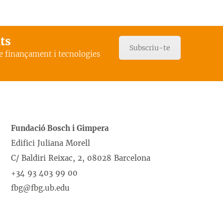
ats
Subscriu-te
de finançament i tecnologies
Fundació Bosch i Gimpera
Edifici Juliana Morell
C/ Baldiri Reixac, 2, 08028 Barcelona
+34 93 403 99 00
fbg@fbg.ub.edu