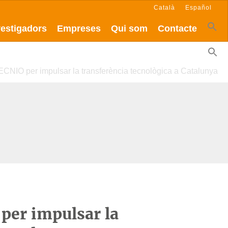
Català
Español
vestigadors
Empreses
Qui som
Contacte
ECNIO per impulsar la transferència tecnològica a Catalunya
 per impulsar la