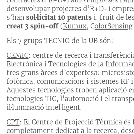
desenvolupar projectes d’R+D+i empres
s’han
sol·licitat 10 patents
i, fruit de l
creat 3 spin-off
(
Kumux
, C
olorSensing
Els 7 grups TECNIO de la UB són:
CEMIC
: centre de recerca i transferènc
Electrònica i Tecnologies de la Informaci
tres grans àrees d’expertesa: microsiste
fotònica, comunicacions i sistemes RF i 
Aquestes tecnologies troben aplicació en
tecnologies TIC, l’automoció i el transp
il·luminació intel·ligent.
CPT
: El Centre de Projecció Tèrmica és
completament dedicat a la recerca, des