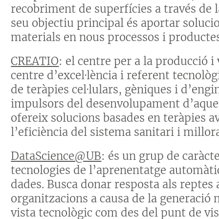
recobriment de superfícies a través de l
seu objectiu principal és aportar soluci
materials en nous processos i productes
CREATIO
: el centre per a la producció i
centre d’excel·lència i referent tecnològi
de teràpies cel·lulars, gèniques i d’eng
impulsors del desenvolupament d’aqueste
ofereix solucions basades en teràpies 
l’eficiència del sistema sanitari i millora
DataScience@UB
: és un grup de caràcte
tecnologies de l’aprenentatge automàti
dades. Busca donar resposta als reptes a
organitzacions a causa de la generació 
vista tecnològic com des del punt de vista