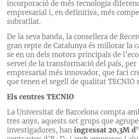
incorporació de més tecnologia diferen
empresarial i, en definitiva, més compet
subratllat.
De la seva banda, la consellera de Recer
gran repte de Catalunya és millorar la c
se en un dels motors principals de l’ec
servei de la transformació del país, per
empresarial més innovador, que faci créi
que tenen el segell de qualitat TECNIO
Els centres TECNIO
La Universitat de Barcelona compta a
tres anys, aquests set grups que agrupe
investigadores, han
ingressat 20,3M d
contractes d’R+D+i amb empreses i ajut