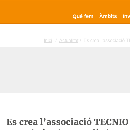
Què fem
Àmbits
In
Inici
Actualitat
Es crea l’associació T
Es crea l’associació TECNIO