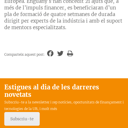
Europea. Enguany s’han concedit 21 ajuts que, a
més de l’impuls financer, es beneficiaran d’un
pla de formació de quatre setmanes de durada
dirigit per experts de la indústria i amb el suport
de mentors especialitzats.
Comparteix aquest post:
Estigues al dia de les darreres
novetats
Subscriu-te a la newsletter i rep notícies, oportunitats de finançament i
tecnologies de la UB, i molt més
Subscriu-te