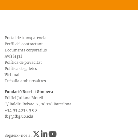
Portal de transparència
Perfil del contractant
Documents corporatius
Avís legal
Política de privacitat
Política de galetes
Webmail
Treballa amb nosaltres
Fundació Bosch i Gimpera
Edifici Juliana Morell
C/ Baldiri Reixac, 2, 08028 Barcelona
+34 93 403 99 00
fbg@fbg.ub.edu
Segueix-nos a: