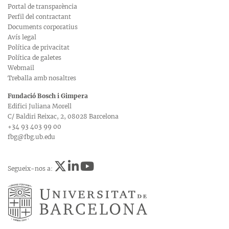
Portal de transparència
Perfil del contractant
Documents corporatius
Avís legal
Política de privacitat
Política de galetes
Webmail
Treballa amb nosaltres
Fundació Bosch i Gimpera
Edifici Juliana Morell
C/ Baldiri Reixac, 2, 08028 Barcelona
+34 93 403 99 00
fbg@fbg.ub.edu
Segueix-nos a: