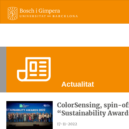
Actualitat
ColorSensing, spin-off
“Sustainability Awar
17-11-2022