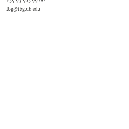
+34 93 403 99 00
fbg@fbg.ub.edu