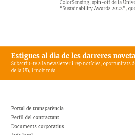
ColorSensing, spin-off de la Univ
“Sustainability Awards 2022”, que r
Estigues al dia de les darreres novet
Subscriu-te a la newsletter i rep notícies, oportunitats 
de la UB, i molt més
Portal de transparència
Perfil del contractant
Documents corporatius