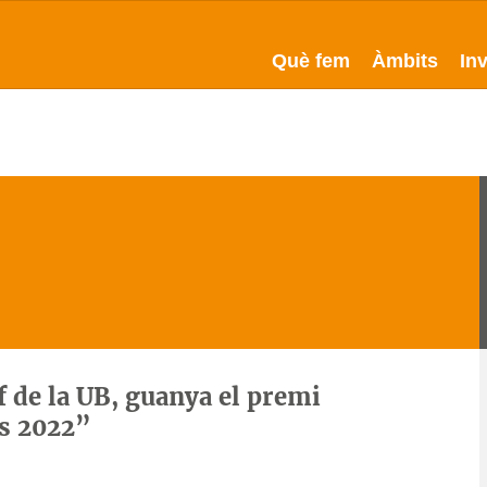
Què fem
Àmbits
In
 de la UB, guanya el premi
ds 2022”