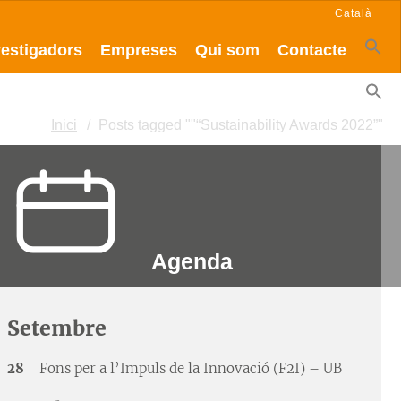
Català
vestigadors
Empreses
Qui som
Contacte
Inici
Posts tagged ""“Sustainability Awards 2022”"
Agenda
Setembre
28
Fons per a l’Impuls de la Innovació (F2I) – UB