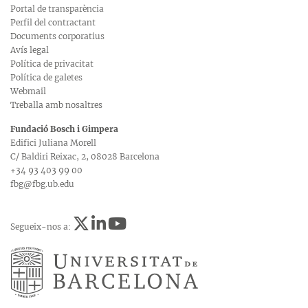
Portal de transparència
Perfil del contractant
Documents corporatius
Avís legal
Política de privacitat
Política de galetes
Webmail
Treballa amb nosaltres
Fundació Bosch i Gimpera
Edifici Juliana Morell
C/ Baldiri Reixac, 2, 08028 Barcelona
+34 93 403 99 00
fbg@fbg.ub.edu
Segueix-nos a: