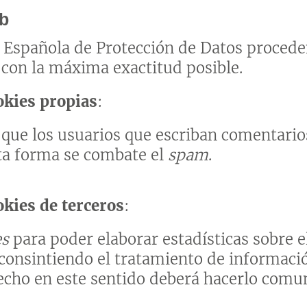
eb
ia Española de Protección de Datos procede
 con la máxima exactitud posible.
okies propias
:
r que los usuarios que escriban comentari
ta forma se combate el
spam
.
okies de terceros
:
es
para poder elaborar estadísticas sobre el
tá consintiendo el tratamiento de informaci
erecho en este sentido deberá hacerlo com