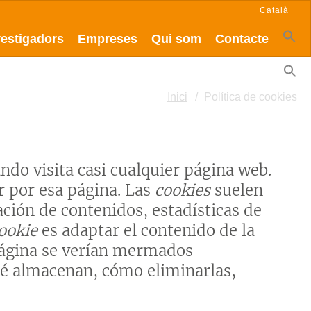
Català
vestigadors
Empreses
Qui som
Contacte
Inici
Política de cookies
do visita casi cualquier página web.
r por esa página. Las
cookies
suelen
ción de contenidos, estadísticas de
ookie
es adaptar el contenido de la
 página se verían mermados
ué almacenan, cómo eliminarlas,