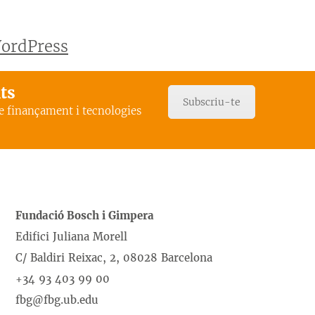
WordPress
ats
Subscriu-te
de finançament i tecnologies
Fundació Bosch i Gimpera
Edifici Juliana Morell
C/ Baldiri Reixac, 2, 08028 Barcelona
+34 93 403 99 00
fbg@fbg.ub.edu