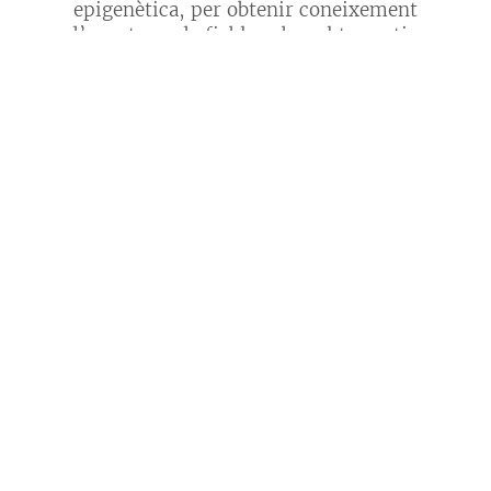
epigenètica, per obtenir coneixement
d’avantguarda fiable sobre el teu actiu.