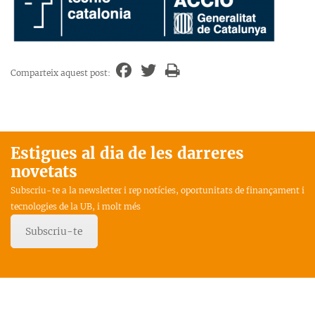
Comparteix aquest post:
Estigues al dia de les darreres
novetats
Subscriu-te a la newsletter i rep notícies, oportunitats de finançament i
tecnologies de la UB, i molt més
Subscriu-te