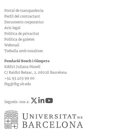
Portal de transparència
Perfil del contractant
Documents corporatius
Avís legal
Política de privacitat
Política de galetes
Webmail
Treballa amb nosaltres
Fundació Bosch i Gimpera
Edifici Juliana Morell
C/ Baldiri Reixac, 2, 08028 Barcelona
+34 93 403 99 00
fbg@fbg.ub.edu
Segueix-nos a: