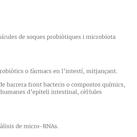
esícules de soques probiòtiques i microbiota
robiòtics o fàrmacs en l’intestí, mitjançant.
 de barrera front bacteris o compostos químics,
s humanes d’epiteli intestinal, cèl·lules
àlisis de micro-RNAs.