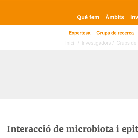
Què fem
Àmbits
In
Expertesa
Grups de recerca
Inici
Investigadors
Grups de 
Interacció de microbiota i epit