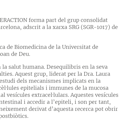
RACTION forma part del grup consolidat
arcelona, adscrit a la xarxa SRG (SGR-1017) de
ca de Biomedicina de la Universitat de
Joan de Deu.
n la salut humana. Desequilibris en la seva
ies. Aquest grup, liderat per la Dra. Laura
l’estudi dels mecanismes implicats en la
l·lules epitelials i immunes de la mucosa
ial vesícules extracel·lulars. Aquestes vesícules
stinal i accedir a l’epiteli, i son per tant,
oneixement derivat d’aquesta recerca pot obrir
ostbiòtics.