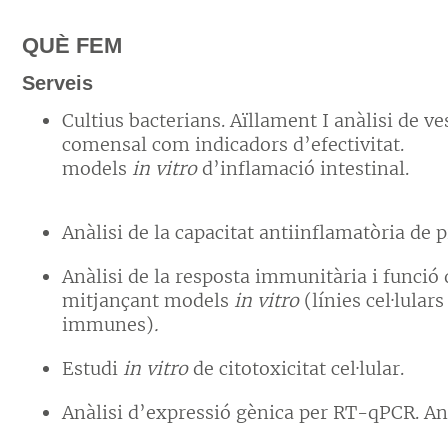
QUÈ FEM
Serveis
Cultius bacterians. Aïllament I anàlisi de v
comensal com indicadors d’efectivitat.
models
in vitro
d’inflamació intestinal.
Anàlisi de la capacitat antiinflamatòria de p
Anàlisi de la resposta immunitària i funció
mitjançant models
in vitro
(línies cel·lular
immunes)
.
Estudi
in vitro
de citotoxicitat cel·lular.
Anàlisi d’expressió gènica per RT-qPCR. An