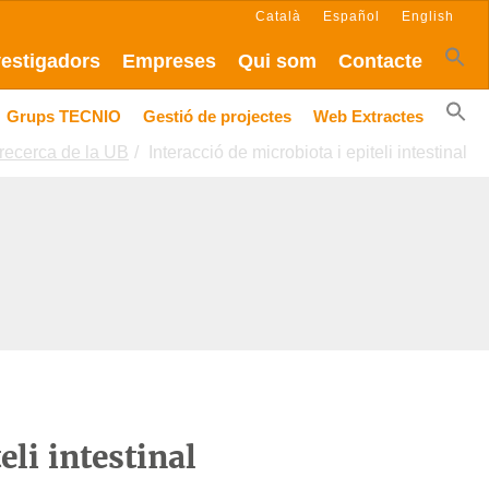
Català
Español
English
vestigadors
Empreses
Qui som
Contacte
Grups TECNIO
Gestió de projectes
Web Extractes
recerca de la UB
Interacció de microbiota i epiteli intestinal
eli intestinal