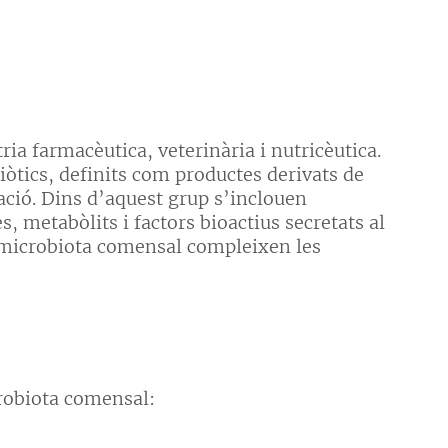
ria farmacèutica, veterinària i nutricèutica.
iòtics, definits com productes derivats de
ació. Dins d’aquest grup s’inclouen
, metabòlits i factors bioactius secretats al
o microbiota comensal compleixen les
crobiota comensal: