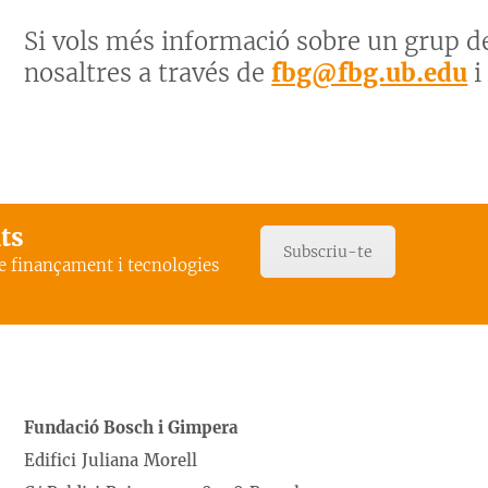
Si vols més informació sobre un grup d
nosaltres a través de
fbg@fbg.ub.edu
i
ats
Subscriu-te
de finançament i tecnologies
Fundació Bosch i Gimpera
Edifici Juliana Morell