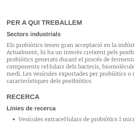
PER A QUI TREBALLEM
Sectors industrials
Els probiòtics tenen gran acceptació en la indúst
Actualment, hi ha un interès creixent pels postb
probiòtics generats durant el procés de ferment
components cel·lulars dels bacteris, biomolècules
medi. Les vesícules exportades per probiòtics 
característiques dels postbiòtics.
RECERCA
Línies de recerca
Vesícules extracel·lulars de probiòtics I mi