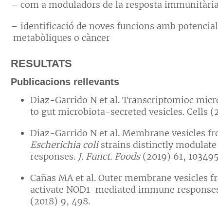
– com a moduladors de la resposta immunitària I
– identificació de noves funcions amb potencial 
metabòliques o càncer
RESULTATS
Publicacions rellevants
Diaz-Garrido N et al. Transcriptomioc micro
to gut microbiota-secreted vesicles. Cells (
Diaz-Garrido N et al. Membrane vesicles fr
Escherichia coli
strains distinctly modulate
responses.
J. Funct. Foods
(2019) 61, 103495
Cañas MA et al. Outer membrane vesicles 
activate NOD1-mediated immune responses in
(2018) 9, 498.