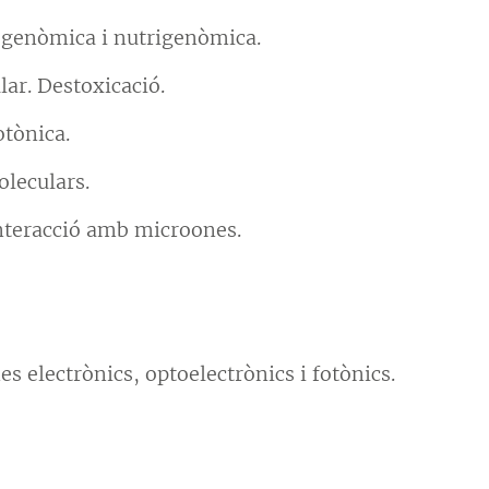
cogenòmica i nutrigenòmica.
ar. Destoxicació.
tònica.
leculars.
teracció amb microones.
 electrònics, optoelectrònics i fotònics.