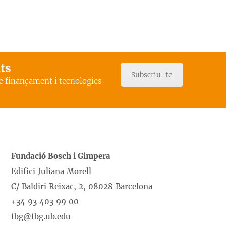
ats
Subscriu-te
de finançament i tecnologies
Fundació Bosch i Gimpera
Edifici Juliana Morell
C/ Baldiri Reixac, 2, 08028 Barcelona
+34 93 403 99 00
fbg@fbg.ub.edu