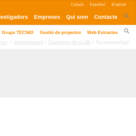
Català
Español
English
vestigadors
Empreses
Qui som
Contacte
Grups TECNIO
Gestió de projectes
Web Extractes
nici
Investigadors
Expertesa de la UB
Nanotecnològic