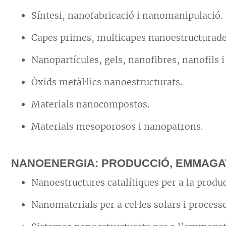
Síntesi, nanofabricació i nanomanipulació.
Capes primes, multicapes nanoestructurade
Nanopartícules, gels, nanofibres, nanofils 
Òxids metàl·lics nanoestructurats.
Materials nanocompostos.
Materials mesoporosos i nanopatrons.
NANOENERGIA: PRODUCCIÓ, EMMAGAT
Nanoestructures catalítiques per a la produc
Nanomaterials per a cel·les solars i processo