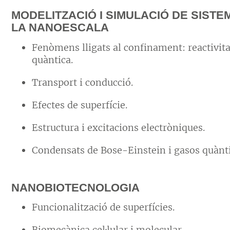
M
ODELITZACIÓ I SIMULACIÓ DE SISTE
LA NANOESCALA
Fenòmens lligats al confinament: reactivit
quàntica.
Transport i conducció.
Efectes de superfície.
Estructura i excitacions electròniques.
Condensats de Bose-Einstein i gasos quànti
NANOBIOTECNOLOGIA
Funcionalització de superfícies.
Biomecànica cel·lular i molecular.