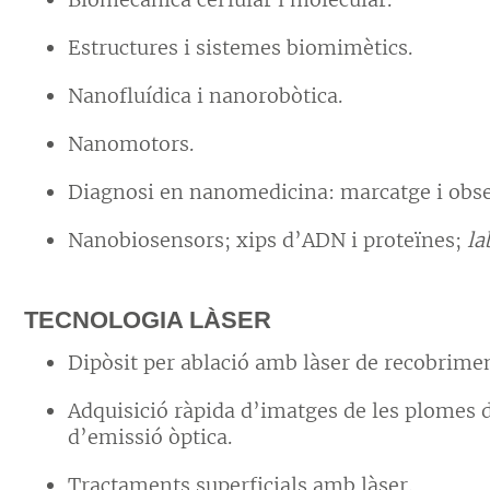
Estructures i sistemes biomimètics.
Nanofluídica i nanorobòtica.
Nanomotors.
Diagnosi en nanomedicina: marcatge i obser
Nanobiosensors; xips d’ADN i proteïnes;
l
TECNOLOGIA LÀSER
Dipòsit per ablació amb làser de recobrimen
Adquisició ràpida d’imatges de les plomes d
d’emissió òptica.
Tractaments superficials amb làser.