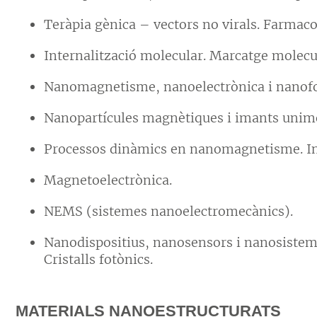
Teràpia gènica – vectors no virals. Farma
Internalització molecular. Marcatge molecul
Nanomagnetisme, nanoelectrònica i nanofo
Nanopartícules magnètiques i imants unimo
Processos dinàmics en nanomagnetisme. In
Magnetoelectrònica.
NEMS (sistemes nanoelectromecànics).
Nanodispositius, nanosensors i nanosistemes
Cristalls fotònics.
M
ATERIALS NANOESTRUCTURATS