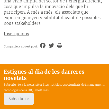
una visió amplia del sector de l’energia eficient,
cosa que impulsa la innovació dels que hi
participen. A més a més, els associats que
exposen guanyen visibilitat davant de possibles
nous stakeholders.
Inscripcions
Comparteix aquest post:
Estigues al dia de les darreres
novetats
Subscriu-te a la newsletter i rep notícies, oportunitats de finançament i
tecnologies de la UB, i molt més
Subscriu-te