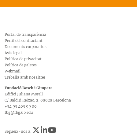
Portal de transparència
Perfil del contractant
Documents corporatius
Avís legal
Política de privacitat
Política de galetes
Webmail
Treballa amb nosaltres
Fundació Bosch i Gimpera
Edifici Juliana Morell
C/ Baldiri Reixac, 2, 08028 Barcelona
+34 93 403 99 00
fbg@fbg.ub.edu
Segueix-nos a: