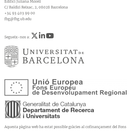
Edifici Juliana Morell
C/ Baldiri Reixac, 2, 08028 Barcelona
+34 93 403 99 00
fbg@fbg.ub.edu
Segueix-nos a:
Aquesta pàgina web ha estat possible gràcies al cofinançament del Fons