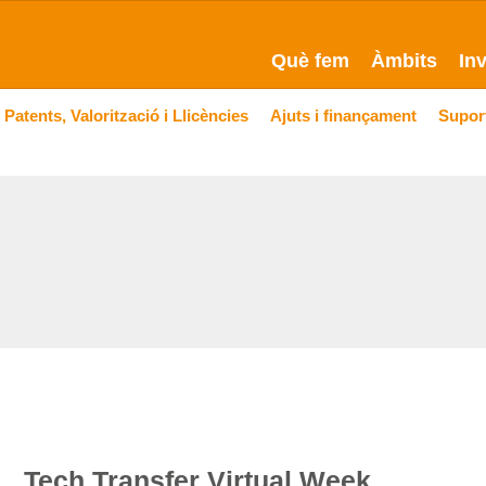
Què fem
Àmbits
In
Patents, Valorització i Llicències
Ajuts i finançament
Suport
Tech Transfer Virtual Week