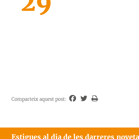
29
Comparteix aquest post:
Estigues al dia de les darreres novet