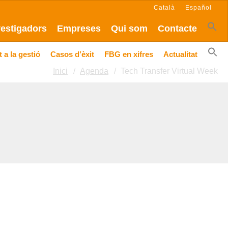
Català
Español
vestigadors
Empreses
Qui som
Contacte
 a la gestió
Casos d’èxit
FBG en xifres
Actualitat
Inici
Agenda
Tech Transfer Virtual Week