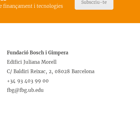
Subscriu-te
de finançament i tecnologies
Fundació Bosch i Gimpera
Edifici Juliana Morell
C/ Baldiri Reixac, 2, 08028 Barcelona
+34 93 403 99 00
fbg@fbg.ub.edu