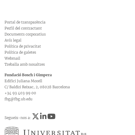
Portal de transparència
Perfil del contractant
Documents corporatius
Avís legal
Política de privacitat
Política de galetes
Webmail
Treballa amb nosaltres
Fundació Bosch i Gimpera
Edifici Juliana Morell
C/ Baldiri Reixac, 2, 08028 Barcelona
+34 93 403 99 00
fbg@fbg.ub.edu
Segueix-nos a: