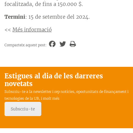
focalitzada, de fins a 150.000 $.
Termini
: 15 de setembre del 2024.
<<
Més informació
Comparteix aquest post:
Estigues al dia de les darreres
novetats
Subscriu-te a la newsletter i rep notícies, oportunitats de finançament i
tecnologies de la UB, i molt més
Subscriu-te