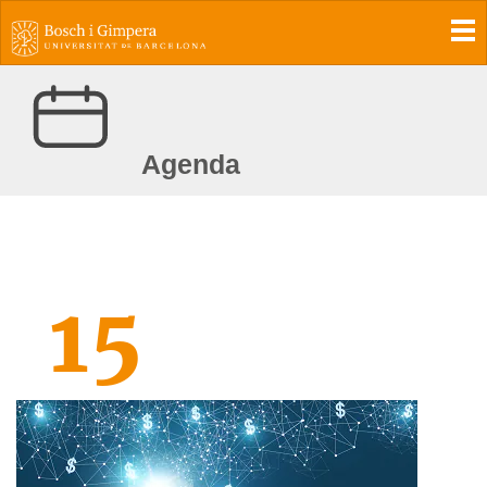
To
Agenda
15