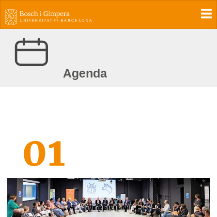
To
Agenda
01