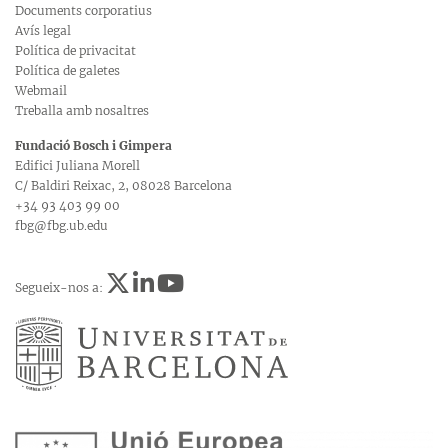
Documents corporatius
Avís legal
Política de privacitat
Política de galetes
Webmail
Treballa amb nosaltres
Fundació Bosch i Gimpera
Edifici Juliana Morell
C/ Baldiri Reixac, 2, 08028 Barcelona
+34 93 403 99 00
fbg@fbg.ub.edu
Segueix-nos a: