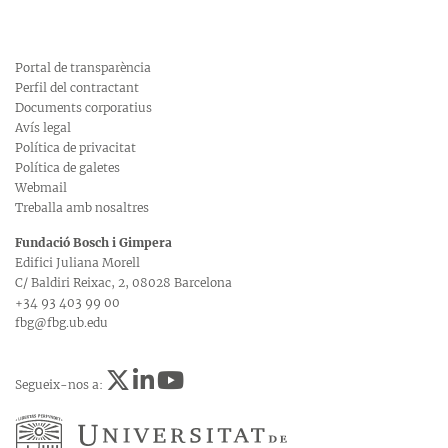
Portal de transparència
Perfil del contractant
Documents corporatius
Avís legal
Política de privacitat
Política de galetes
Webmail
Treballa amb nosaltres
Fundació Bosch i Gimpera
Edifici Juliana Morell
C/ Baldiri Reixac, 2, 08028 Barcelona
+34 93 403 99 00
fbg@fbg.ub.edu
Segueix-nos a: