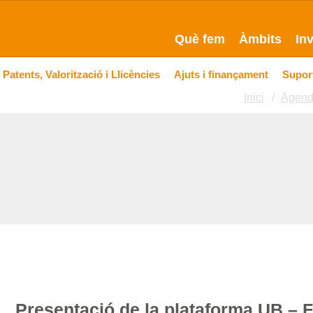
Què fem
Àmbits
In
Patents, Valorització i Llicències
Ajuts i finançament
Suport
Inici
Agen
Presentació de la plataforma UB 