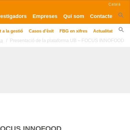
Català
vestigadors
Empreses
Qui som
Contacte
 a la gestió
Casos d’èxit
FBG en xifres
Actualitat
da
Presentació de la plataforma UB – FOCUS INNOFOOD
– FOCUS INNOFOOD