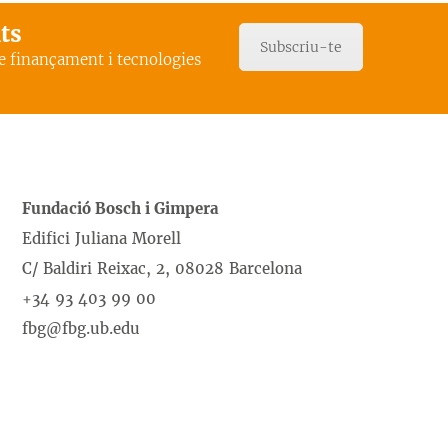
ats
Subscriu-te
de finançament i tecnologies
Fundació Bosch i Gimpera
Edifici Juliana Morell
C/ Baldiri Reixac, 2, 08028 Barcelona
+34 93 403 99 00
fbg@fbg.ub.edu