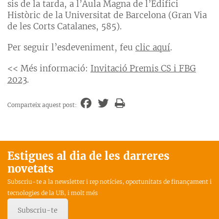
sis de la tarda, a l’Aula Magna de l’Edifici
Històric de la Universitat de Barcelona (Gran Via
de les Corts Catalanes, 585).
Per seguir l’esdeveniment, feu
clic aquí
.
<< Més informació:
Invitació Premis CS i FBG
2023
.
Comparteix aquest post:
Estigues al dia de les darreres
novetats
Subscriu-te a la newsletter i rep notícies, oportunitats de finançament i
tecnologies de la UB, i molt més
Subscriu-te