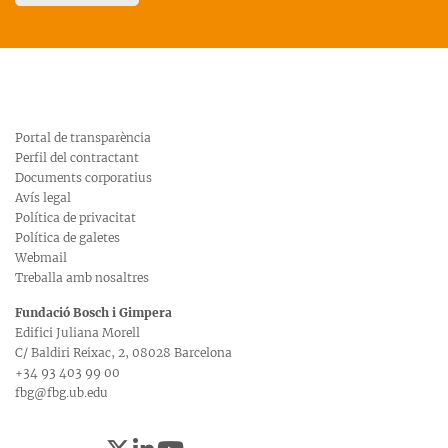
Portal de transparència
Perfil del contractant
Documents corporatius
Avís legal
Política de privacitat
Política de galetes
Webmail
Treballa amb nosaltres
Fundació Bosch i Gimpera
Edifici Juliana Morell
C/ Baldiri Reixac, 2, 08028 Barcelona
+34 93 403 99 00
fbg@fbg.ub.edu