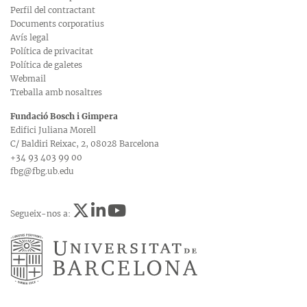
Perfil del contractant
Documents corporatius
Avís legal
Política de privacitat
Política de galetes
Webmail
Treballa amb nosaltres
Fundació Bosch i Gimpera
Edifici Juliana Morell
C/ Baldiri Reixac, 2, 08028 Barcelona
+34 93 403 99 00
fbg@fbg.ub.edu
Segueix-nos a: