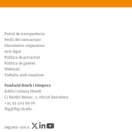
Portal de transparència
Perfil del contractant
Documents corporatius
Avís legal
Política de privacitat
Política de galetes
Webmail
Treballa amb nosaltres
Fundació Bosch i Gimpera
Edifici Juliana Morell
C/ Baldiri Reixac, 2, 08028 Barcelona
+34 93 403 99 00
fbg@fbg.ub.edu
Segueix-nos a: