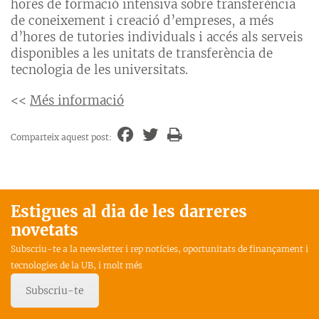
hores de formació intensiva sobre transferència
de coneixement i creació d’empreses, a més
d’hores de tutories individuals i accés als serveis
disponibles a les unitats de transferència de
tecnologia de les universitats.
<<
Més informació
Comparteix aquest post:
Estigues al dia de les darreres
novetats
Subscriu-te a la newsletter i rep notícies, oportunitats de finançament i
tecnologies de la UB, i molt més
Subscriu-te