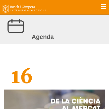
To
Agenda
16