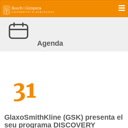
To
Agenda
31
GlaxoSmithKline (GSK) presenta el
seu programa DISCOVERY