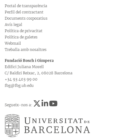
Portal de transparència
Perfil del contractant
Documents corporatius
Avís legal
Política de privacitat
Política de galetes
Webmail
Treballa amb nosaltres
Fundació Bosch i Gimpera
Edifici Juliana Morell
C/ Baldiri Reixac, 2, 08028 Barcelona
+34 93 403 99 00
fbg@fbg.ub.edu
Segueix-nos a: