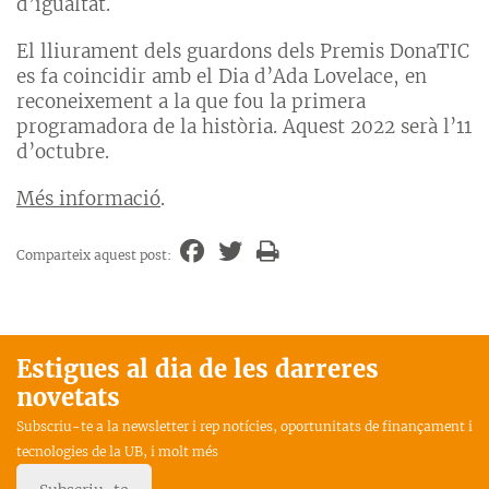
d’igualtat.
El lliurament dels guardons dels Premis DonaTIC
es fa coincidir amb el Dia d’Ada Lovelace, en
reconeixement a la que fou la primera
programadora de la història. Aquest 2022 serà l’11
d’octubre.
Més informació
.
Comparteix aquest post:
Estigues al dia de les darreres
novetats
Subscriu-te a la newsletter i rep notícies, oportunitats de finançament i
tecnologies de la UB, i molt més