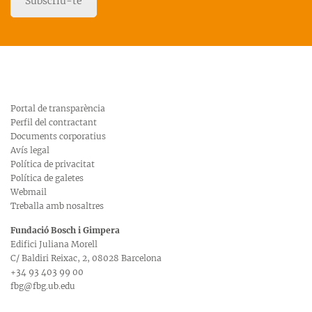
Subscriu-te
Portal de transparència
Perfil del contractant
Documents corporatius
Avís legal
Política de privacitat
Política de galetes
Webmail
Treballa amb nosaltres
Fundació Bosch i Gimpera
Edifici Juliana Morell
C/ Baldiri Reixac, 2, 08028 Barcelona
+34 93 403 99 00
fbg@fbg.ub.edu