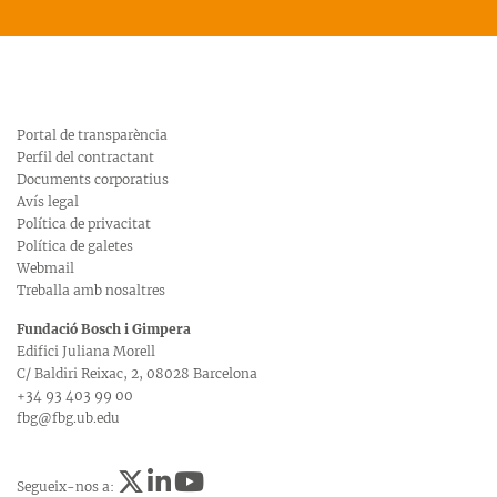
Portal de transparència
Perfil del contractant
Documents corporatius
Avís legal
Política de privacitat
Política de galetes
Webmail
Treballa amb nosaltres
Fundació Bosch i Gimpera
Edifici Juliana Morell
C/ Baldiri Reixac, 2, 08028 Barcelona
+34 93 403 99 00
fbg@fbg.ub.edu
Segueix-nos a: