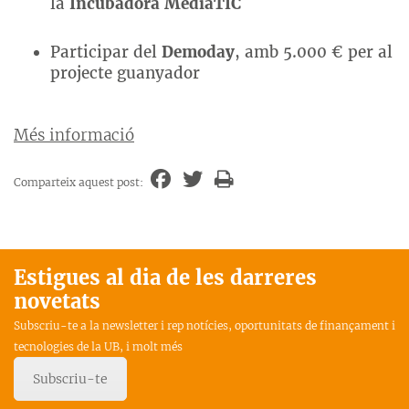
la
Incubadora MediaTIC
Participar del
Demoday
, amb 5.000 € per al
projecte guanyador
Més informació
Comparteix aquest post:
Estigues al dia de les darreres
novetats
Subscriu-te a la newsletter i rep notícies, oportunitats de finançament i
tecnologies de la UB, i molt més
Subscriu-te