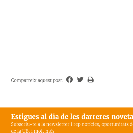
Comparteix aquest post:
Estigues al dia de les darreres novet
Subscriu-te a la newsletter i rep notícies, oportunitats 
de la UB, i molt més