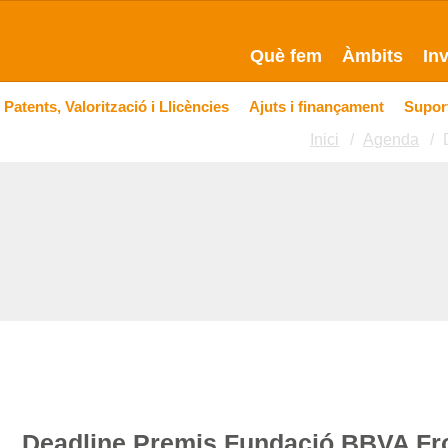
Què fem
Àmbits
In
Patents, Valorització i Llicències
Ajuts i finançament
Suport
Inici
Agenda
Deadline Premis Fundació BBVA Fr