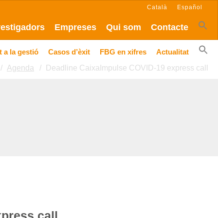
Català
Español
vestigadors
Empreses
Qui som
Contacte
 a la gestió
Casos d’èxit
FBG en xifres
Actualitat
Agenda
Deadline CaixaImpulse COVID-19 express call
press call