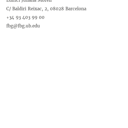
Edifici Juliana Morell
C/ Baldiri Reixac, 2, 08028 Barcelona
+34 93 403 99 00
fbg@fbg.ub.edu