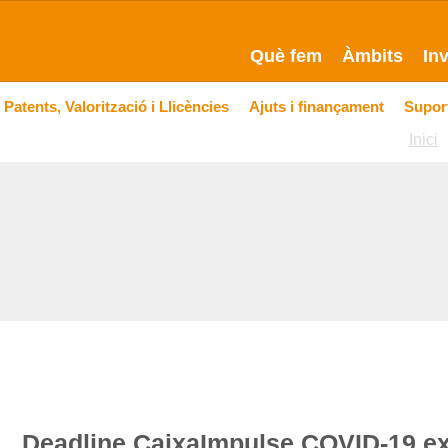
Què fem
Àmbits
In
Patents, Valorització i Llicències
Ajuts i finançament
Suport
Inici
Deadline CaixaImpulse COVID-19 ex