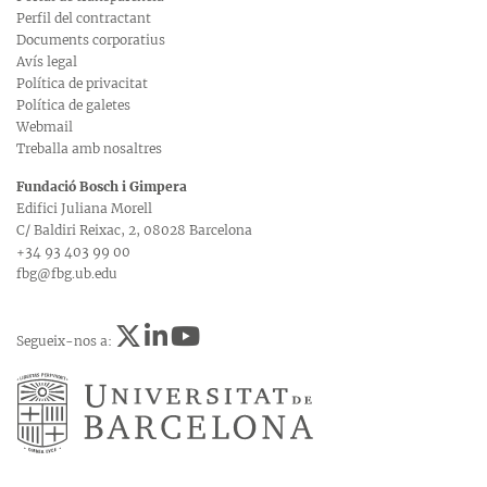
Perfil del contractant
Documents corporatius
Avís legal
Política de privacitat
Política de galetes
Webmail
Treballa amb nosaltres
Fundació Bosch i Gimpera
Edifici Juliana Morell
C/ Baldiri Reixac, 2, 08028 Barcelona
+34 93 403 99 00
fbg@fbg.ub.edu
Segueix-nos a: