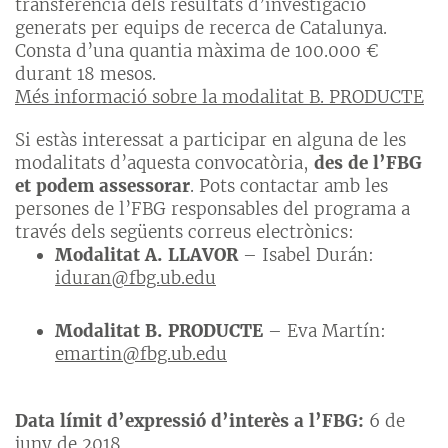
transferència dels resultats d’investigació
generats per equips de recerca de Catalunya.
Consta d’una quantia màxima de 100.000 €
durant 18 mesos.
Més informació sobre la modalitat B. PRODUCTE
Si estàs interessat a participar en alguna de les
modalitats d’aquesta convocatòria,
des de l’FBG
et podem assessorar
. Pots contactar amb les
persones de l’FBG responsables del programa a
través dels següents correus electrònics:
Modalitat A. LLAVOR
– Isabel Durán:
iduran@fbg.ub.edu
Modalitat B. PRODUCTE
– Eva Martín:
emartin@fbg.ub.edu
Data límit d’expressió d’interès a l’FBG:
6 de
juny de 2018