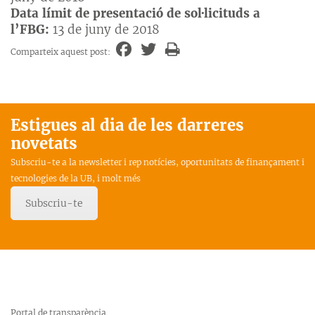
Data límit de presentació de sol·licituds a
l’FBG:
13 de juny de 2018
Comparteix aquest post:
Estigues al dia de les darreres
novetats
Subscriu-te a la newsletter i rep notícies, oportunitats de finançament i
tecnologies de la UB, i molt més
Subscriu-te
Portal de transparència