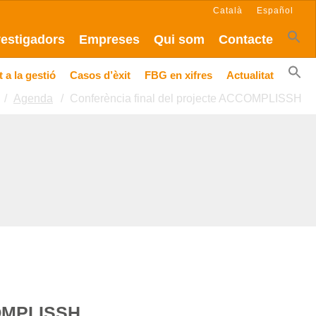
Català
Español
vestigadors
Empreses
Qui som
Contacte
 a la gestió
Casos d’èxit
FBG en xifres
Actualitat
Agenda
Conferència final del projecte ACCOMPLISSH
COMPLISSH