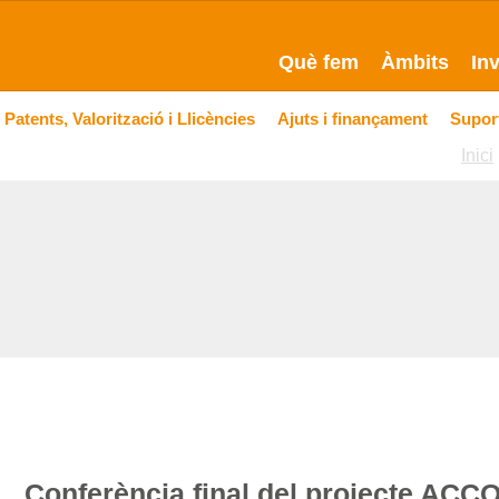
Què fem
Àmbits
In
Patents, Valorització i Llicències
Ajuts i finançament
Suport
Inici
Conferència final del projecte AC