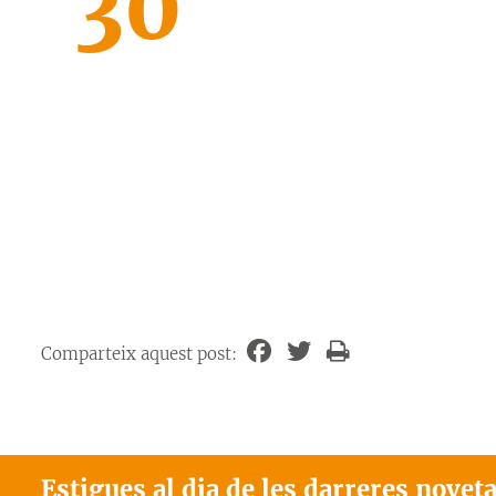
30
Comparteix aquest post:
Estigues al dia de les darreres novet