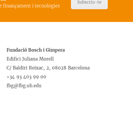
Subscriu-te
de finançament i tecnologies
Fundació Bosch i Gimpera
Edifici Juliana Morell
C/ Baldiri Reixac, 2, 08028 Barcelona
+34 93 403 99 00
fbg@fbg.ub.edu