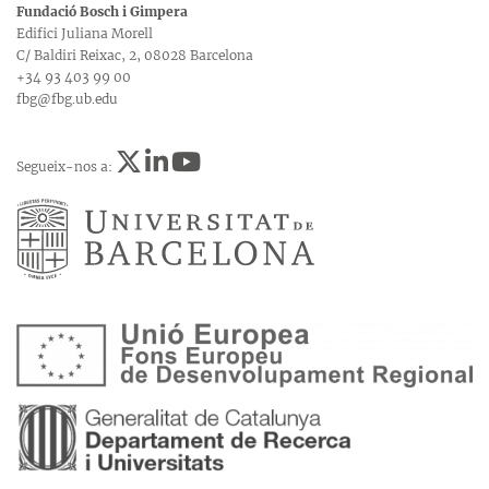
Fundació Bosch i Gimpera
Edifici Juliana Morell
C/ Baldiri Reixac, 2, 08028 Barcelona
+34 93 403 99 00
fbg@fbg.ub.edu
Segueix-nos a: