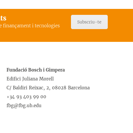
ats
Subscriu-te
de finançament i tecnologies
Fundació Bosch i Gimpera
Edifici Juliana Morell
C/ Baldiri Reixac, 2, 08028 Barcelona
+34 93 403 99 00
fbg@fbg.ub.edu