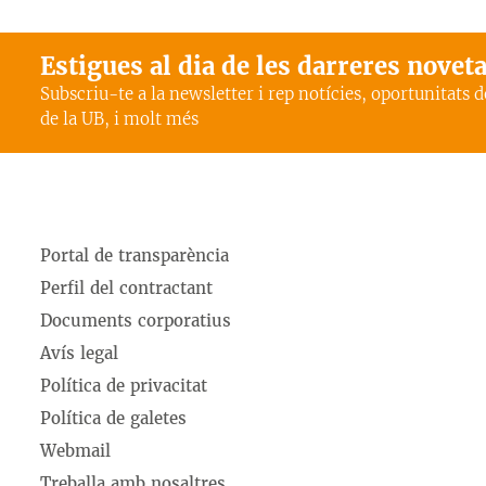
Estigues al dia de les darreres novet
Subscriu-te a la newsletter i rep notícies, oportunitats 
de la UB, i molt més
Portal de transparència
Perfil del contractant
Documents corporatius
Avís legal
Política de privacitat
Política de galetes
Webmail
Treballa amb nosaltres