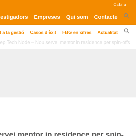
Català
vestigadors
Empreses
Qui som
Contacte
 a la gestió
Casos d’èxit
FBG en xifres
Actualitat
p Tech Node – Nou servei mentor in residence per spin-offs
vei mentor in residence per spin-