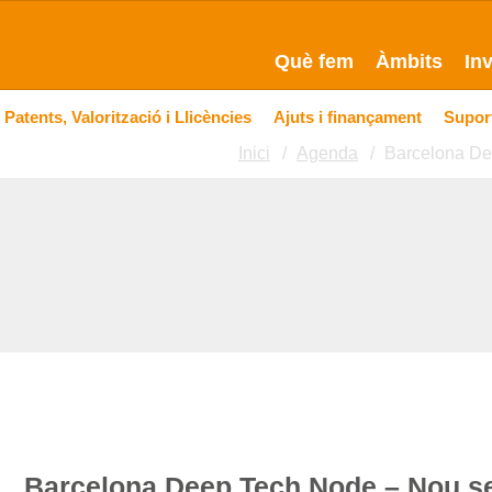
Què fem
Àmbits
In
Patents, Valorització i Llicències
Ajuts i finançament
Suport
Inici
Agenda
Barcelona Dee
Barcelona Deep Tech Node – Nou ser