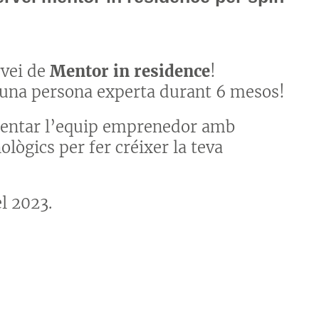
rvei de
Mentor in residence
!
 una persona experta durant 6 mesos!
entar l’equip emprenedor amb
ològics per fer créixer la teva
l 2023.