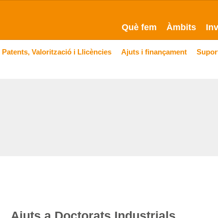
Què fem
Àmbits
In
Patents, Valorització i Llicències
Ajuts i finançament
Suport
Ajuts a Doctorats Industrials