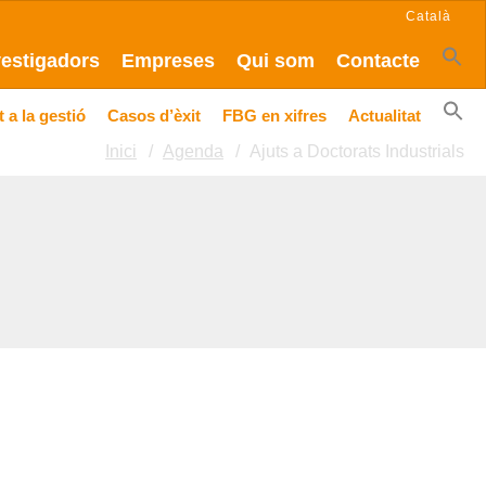
Català
vestigadors
Empreses
Qui som
Contacte
 a la gestió
Casos d’èxit
FBG en xifres
Actualitat
Inici
Agenda
Ajuts a Doctorats Industrials