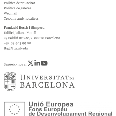
Política de privacitat
Política de galetes
Webmail
Treballa amb nosaltres
Fundació Bosch i Gimpera
Edifici Juliana Morell
C/ Baldiri Reixac, 2, 08028 Barcelona
+34 93 403 99 00
fbg@fbg.ub.edu
Segueix-nos a: