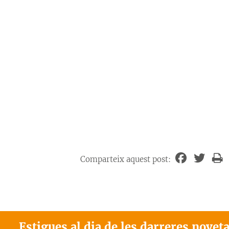
Comparteix aquest post:
Estigues al dia de les darreres novet