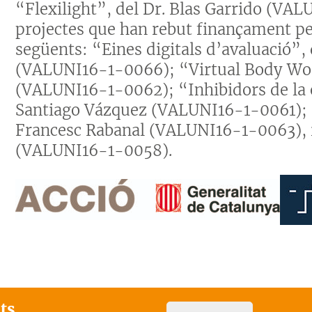
“Flexilight”, del Dr. Blas Garrido (VAL
projectes que han rebut finançament per
següents: “Eines digitals d’avaluació”,
(VALUNI16-1-0066); “Virtual Body Work
(VALUNI16-1-0062); “Inhibidors de la e
Santiago Vázquez (VALUNI16-1-0061); “C
Francesc Rabanal (VALUNI16-1-0063), i
(VALUNI16-1-0058).
ats