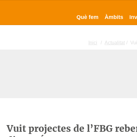
Què fem
Àmbits
In
Inici
Actualitat
Vu
Vuit projectes de l’FBG reb