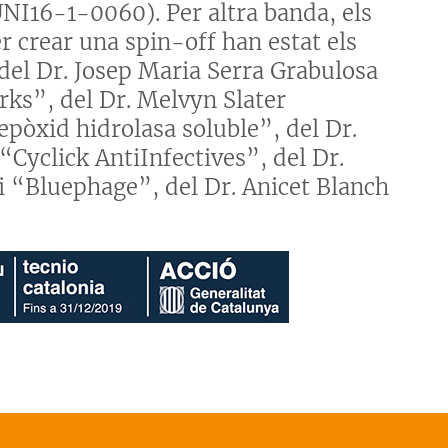
UNI16-1-0060). Per altra banda, els
 crear una spin-off han estat els
 del Dr. Josep Maria Serra Grabulosa
s”, del Dr. Melvyn Slater
pòxid hidrolasa soluble”, del Dr.
yclick AntiInfectives”, del Dr.
 “Bluephage”, del Dr. Anicet Blanch