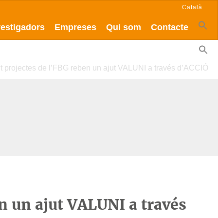
Català
vestigadors
Empreses
Qui som
Contacte
it projectes de l’FBG reben un ajut VALUNI a través d’ACCIÓ
en un ajut VALUNI a través