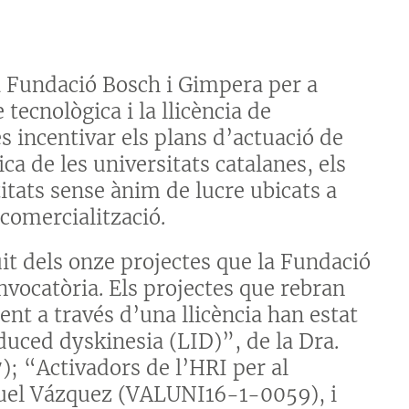
a Fundació Bosch i Gimpera per a
tecnològica i la llicència de
és incentivar els plans d’actuació de
ca de les universitats catalanes, els
ntitats sense ànim de lucre ubicats a
comercialització.
it dels onze projectes que la Fundació
nvocatòria. Els projectes que rebran
nt a través d’una llicència han estat
duced dyskinesia (LID)”, de la Dra.
; “Activadors de l’HRI per al
nuel Vázquez (VALUNI16-1-0059), i