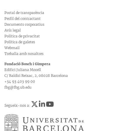
Portal de transparència
Perfil del contractant
Documents corporatius
Avís legal
Política de privacitat
Política de galetes
Webmail
Treballa amb nosaltres
Fundació Bosch i Gimpera
Edifici Juliana Morell
C/ Baldiri Reixac, 2, 08028 Barcelona
+34 93 403 99 00
fbg@fbg.ub.edu
Segueix-nos a: