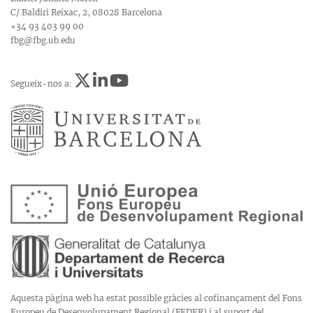
C/ Baldiri Reixac, 2, 08028 Barcelona
+34 93 403 99 00
fbg@fbg.ub.edu
Segueix-nos a:
Aquesta pàgina web ha estat possible gràcies al cofinançament del Fons
Europeu de Desenvolupament Regional (FEDER) i al suport del