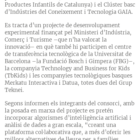
Productes Infantils de Catalunya) i el Clúster basc
d’Indústries del Coneixement i Tecnologia GAIA.
Es tracta d’un projecte de desenvolupament
experimental finançat pel Ministeri d’Indústria,
Comerç i Turisme –que n’ha valorat la
innovació– en què també hi participen el centre
de transferència tecnològica de la Universitat de
Barcelona –la Fundació Bosch i Gimpera (FBG)–,
la companyia Technology and Business for Kids
(TbKids) i les companyies tecnològiques basques
Merkatu Interactiva i Datua, totes dues del Grup
Teknei.
Segons informen els integrants del consorci, amb
la posada en marxa del projecte es pretén
incorporar algorismes d’intel·ligència artificial i
anàlisi de dades a gran escala, “creant una
plataforma col·laborativa que, a més d’oferir les
millors alternatives de lleure per a famílies,