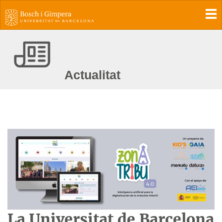
To
Actualitat
La Universitat de Barcelona