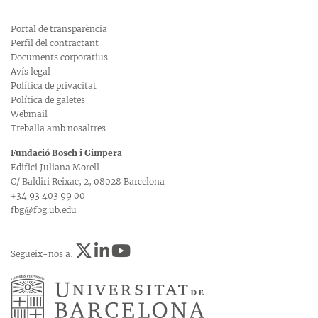
Portal de transparència
Perfil del contractant
Documents corporatius
Avís legal
Política de privacitat
Política de galetes
Webmail
Treballa amb nosaltres
Fundació Bosch i Gimpera
Edifici Juliana Morell
C/ Baldiri Reixac, 2, 08028 Barcelona
+34 93 403 99 00
fbg@fbg.ub.edu
Segueix-nos a: