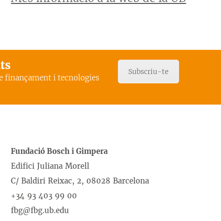
ats
Subscriu-te
de finançament i tecnologies
Fundació Bosch i Gimpera
Edifici Juliana Morell
C/ Baldiri Reixac, 2, 08028 Barcelona
+34 93 403 99 00
fbg@fbg.ub.edu