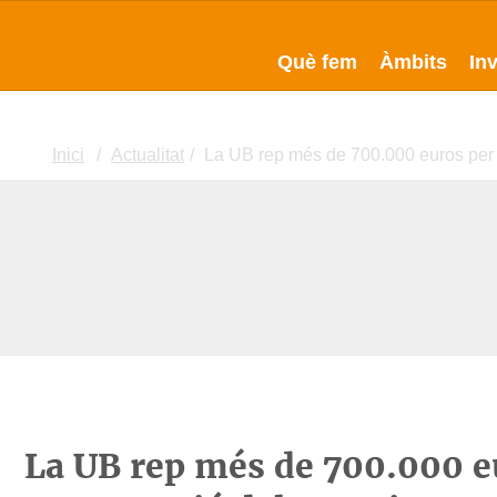
Què fem
Àmbits
In
Inici
Actualitat
La UB rep més de 700.000 euros per 
La UB rep més de 700.000 eu