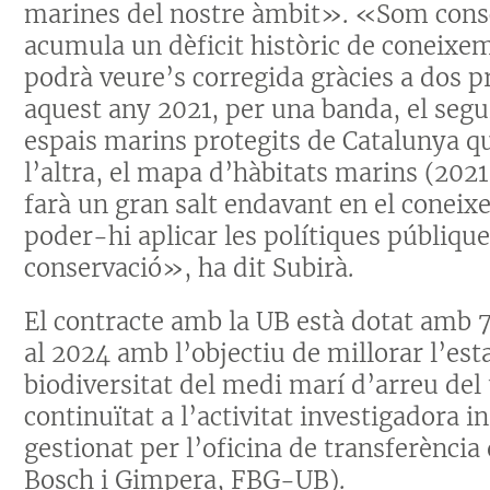
marines del nostre àmbit». «Som consc
acumula un dèficit històric de coneixe
podrà veure’s corregida gràcies a dos p
aquest any 2021, per una banda, el segu
espais marins protegits de Catalunya q
l’altra, el mapa d’hàbitats marins (2021
farà un gran salt endavant en el coneix
poder-hi aplicar les polítiques públique
conservació», ha dit Subirà.
El contracte amb la UB està dotat amb 7
al 2024 amb l’objectiu de millorar l’esta
biodiversitat del medi marí d’arreu del
continuïtat a l’activitat investigadora in
gestionat per l’oficina de transferènci
Bosch i Gimpera, FBG-UB).