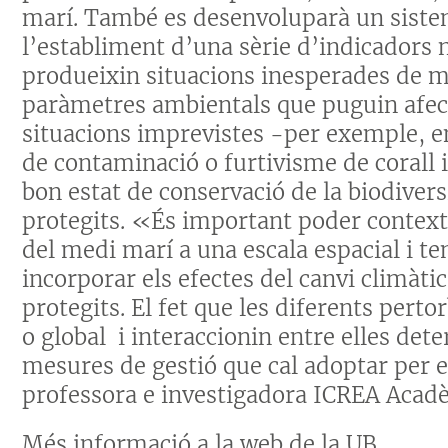
marí. També es desenvoluparà un sistem
l’establiment d’una sèrie d’indicadors n
produeixin situacions inesperades de m
paràmetres ambientals que puguin afect
situacions imprevistes -per exemple, en
de contaminació o furtivisme de corall i
bon estat de conservació de la biodiver
protegits. «És important poder contextu
del medi marí a una escala espacial i 
incorporar els efectes del canvi climàti
protegits. El fet que les diferents perto
o global i interaccionin entre elles det
mesures de gestió que cal adoptar per e
professora e investigadora ICREA Acadè
Més informació a la web de la UB