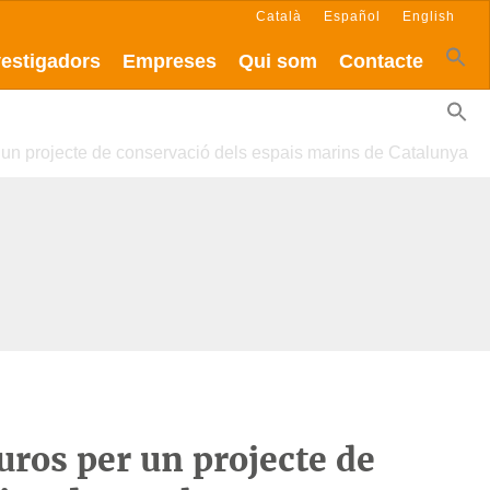
Català
Español
English
vestigadors
Empreses
Qui som
Contacte
un projecte de conservació dels espais marins de Catalunya
ros per un projecte de