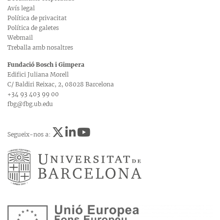
Avís legal
Política de privacitat
Política de galetes
Webmail
Treballa amb nosaltres
Fundació Bosch i Gimpera
Edifici Juliana Morell
C/ Baldiri Reixac, 2, 08028 Barcelona
+34 93 403 99 00
fbg@fbg.ub.edu
Segueix-nos a: