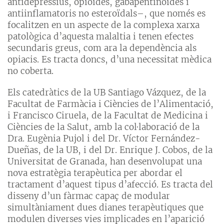
antidepressius, opioides, gabapentinoides i
antiinflamatoris no esteroïdals–, que només es
focalitzen en un aspecte de la complexa xarxa
patològica d’aquesta malaltia i tenen efectes
secundaris greus, com ara la dependència als
opiacis. Es tracta doncs, d’una necessitat mèdica
no coberta.
Els catedràtics de la UB Santiago Vázquez, de la
Facultat de Farmàcia i Ciències de l’Alimentació,
i Francisco Ciruela, de la Facultat de Medicina i
Ciències de la Salut, amb la col·laboració de la
Dra. Eugènia Pujol i del Dr. Víctor Fernández-
Dueñas, de la UB, i del Dr. Enrique J. Cobos, de la
Universitat de Granada, han desenvolupat una
nova estratègia terapèutica per abordar el
tractament d’aquest tipus d’afecció. Es tracta del
disseny d’un fàrmac capaç de modular
simultàniament dues dianes terapèutiques que
modulen diverses vies implicades en l’aparició