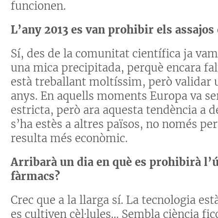
funcionen.
L’any 2013 es van prohibir els assaj
Sí, des de la comunitat científica ja va
una mica precipitada, perquè encara fal
està treballant moltíssim, però validar 
anys. En aquells moments Europa va se
estricta, però ara aquesta tendència a
s’ha estès a altres països, no només pe
resulta més econòmic.
Arribarà un dia en què es prohibirà l’
fàrmacs?
Crec que a la llarga sí. La tecnologia es
es cultiven cèl·lules… Sembla ciència f