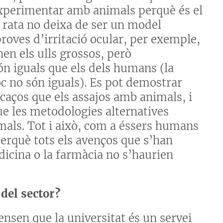
experimentar amb animals perquè és el
a rata no deixa de ser un model
oves d’irritació ocular, per exemple,
en els ulls grossos, però
ón iguals que els dels humans (la
oc no són iguals). Es pot demostrar
caços que els assajos amb animals, i
ue les metodologies alternatives
mals. Tot i això, com a éssers humans
erquè tots els avenços que s’han
edicina o la farmàcia no s’haurien
del sector?
sen que la universitat és un servei