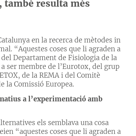
, també resulta més
 Catalunya en la recerca de mètodes in
imal. “Aquestes coses que li agraden a
s del Departament de Fisiologia de la
r a ser membre de l’Eurotox, del grup
’AETOX, de la REMA i del Comitè
de la Comissió Europea.
rnatius a l’experimentació amb
lternatives els semblava una cosa
deien “aquestes coses que li agraden a