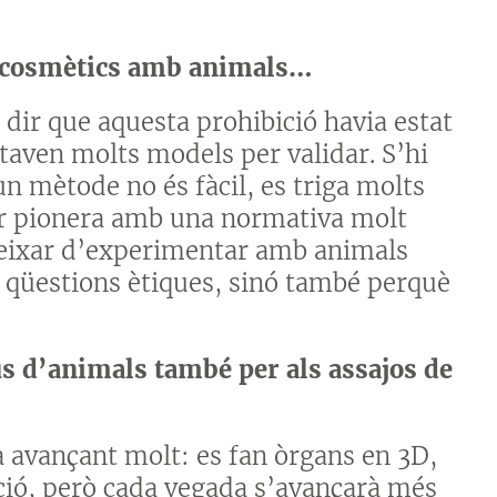
os cosmètics amb animals…
m dir que aquesta prohibició havia estat
taven molts models per validar. S’hi
un mètode no és fàcil, es triga molts
r pionera amb una normativa molt
 deixar d’experimentar amb animals
r qüestions ètiques, sinó també perquè
ús d’animals també per als assajos de
tà avançant molt: es fan òrgans en 3D,
icció, però cada vegada s’avançarà més