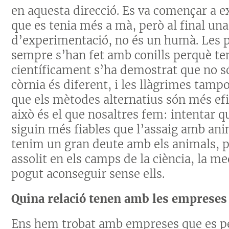
en aquesta direcció. Es va començar a 
que es tenia més a mà, però al final un
d’experimentació, no és un humà. Les pr
sempre s’han fet amb conills perquè ten
científicament s’ha demostrat que no s
còrnia és diferent, i les llàgrimes tamp
que els mètodes alternatius són més efi
això és el que nosaltres fem: intentar q
siguin més fiables que l’assaig amb ani
tenim un gran deute amb els animals, p
assolit en els camps de la ciència, la m
pogut aconseguir sense ells.
Quina relació tenen amb les empreses 
Ens hem trobat amb empreses que es pen