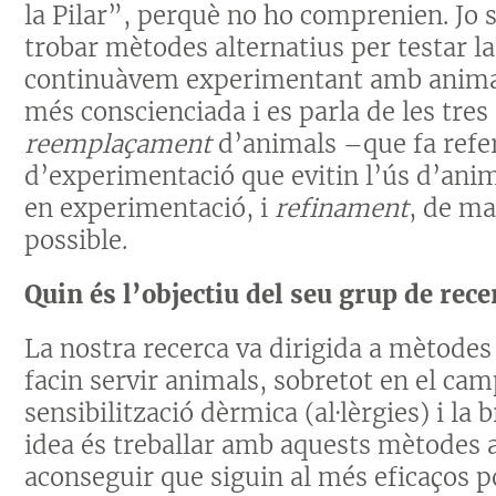
la Pilar”, perquè no ho comprenien. Jo s
trobar mètodes alternatius per testar la 
continuàvem experimentant amb animals. 
més conscienciada i es parla de les tre
reemplaçament
d’animals –que fa refer
d’experimentació que evitin l’ús d’ani
en experimentació, i
refinament
, de ma
possible.
Quin és l’objectiu del seu grup de rece
La nostra recerca va dirigida a mètodes 
facin servir animals, sobretot en el camp
sensibilització dèrmica (al·lèrgies) i la
idea és treballar amb aquests mètodes a
aconseguir que siguin al més eficaços 