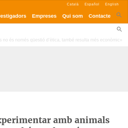
Català
Español
English
vestigadors
Empreses
Qui som
Contacte
ls no és només qüestió d’ètica, també resulta més econòmic»
experimentar amb animals