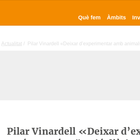
Què fem
Àmbits
In
Actualitat
Pilar Vinardell «Deixar d’experimentar amb anima
Pilar Vinardell «Deixar d’