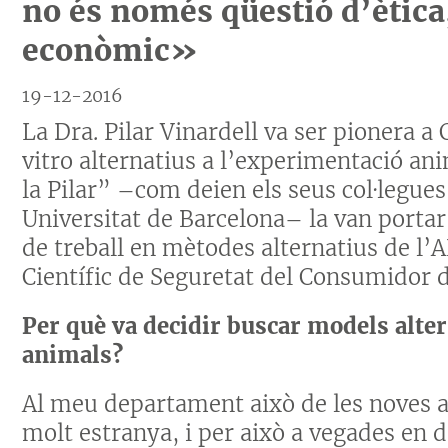
no és només qüestió d’ètica
econòmic»
19-12-2016
La Dra. Pilar Vinardell va ser pionera a
vitro alternatius a l’experimentació an
la Pilar” –com deien els seus col·legue
Universitat de Barcelona– la van porta
de treball en mètodes alternatius de l
Científic de Seguretat del Consumidor 
Per què va decidir buscar models alte
animals?
Al meu departament això de les noves a
molt estranya, i per això a vegades en 