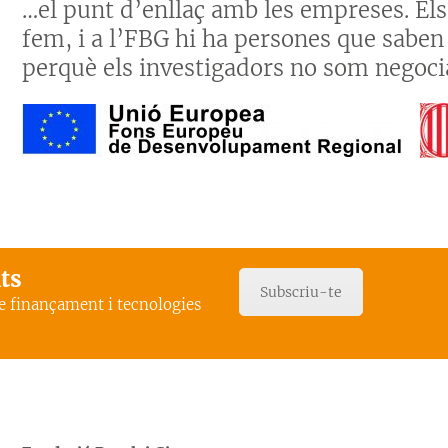
…el punt d’enllaç amb les empreses. Els
fem, i a l’FBG hi ha persones que saben
perquè els investigadors no som negoci
ats
Subscriu-te
de finançament i tecnologies