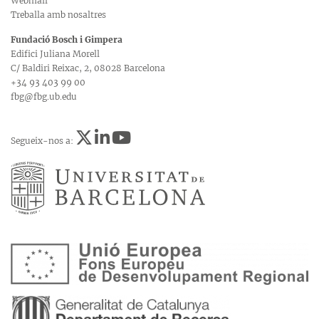
Webmail
Treballa amb nosaltres
Fundació Bosch i Gimpera
Edifici Juliana Morell
C/ Baldiri Reixac, 2, 08028 Barcelona
+34 93 403 99 00
fbg@fbg.ub.edu
Segueix-nos a: