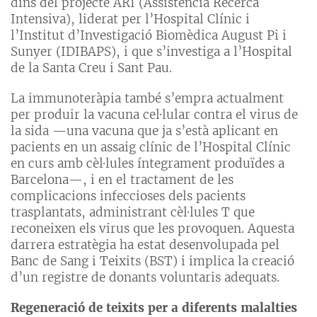
dins del projecte ARI (Assistència Recerca
Intensiva), liderat per l’Hospital Clínic i
l’Institut d’Investigació Biomèdica August Pi i
Sunyer (IDIBAPS), i que s’investiga a l’Hospital
de la Santa Creu i Sant Pau.
La immunoteràpia també s’empra actualment
per produir la vacuna cel·lular contra el virus de
la sida —una vacuna que ja s’està aplicant en
pacients en un assaig clínic de l’Hospital Clínic
en curs amb cèl·lules íntegrament produïdes a
Barcelona—, i en el tractament de les
complicacions infeccioses dels pacients
trasplantats, administrant cèl·lules T que
reconeixen els virus que les provoquen. Aquesta
darrera estratègia ha estat desenvolupada pel
Banc de Sang i Teixits (BST) i implica la creació
d’un registre de donants voluntaris adequats.
Regeneració de teixits per a diferents malalties