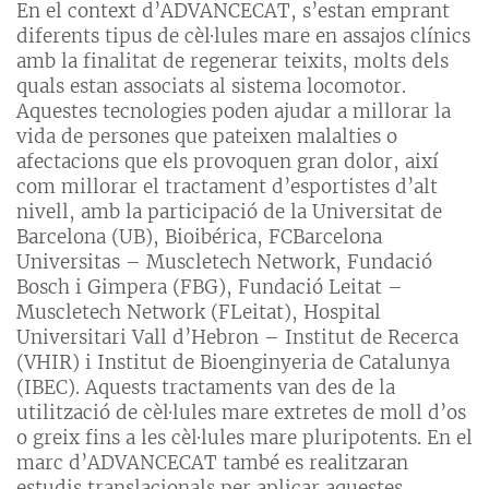
En el context d’ADVANCECAT, s’estan emprant
diferents tipus de cèl·lules mare en assajos clínics
amb la finalitat de regenerar teixits, molts dels
quals estan associats al sistema locomotor.
Aquestes tecnologies poden ajudar a millorar la
vida de persones que pateixen malalties o
afectacions que els provoquen gran dolor, així
com millorar el tractament d’esportistes d’alt
nivell, amb la participació de la Universitat de
Barcelona (UB), Bioibérica, FCBarcelona
Universitas – Muscletech Network, Fundació
Bosch i Gimpera (FBG), Fundació Leitat –
Muscletech Network (FLeitat), Hospital
Universitari Vall d’Hebron – Institut de Recerca
(VHIR) i Institut de Bioenginyeria de Catalunya
(IBEC). Aquests tractaments van des de la
utilització de cèl·lules mare extretes de moll d’os
o greix fins a les cèl·lules mare pluripotents. En el
marc d’ADVANCECAT també es realitzaran
estudis translacionals per aplicar aquestes