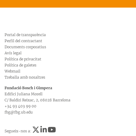
Portal de transparència
Perfil del contractant
Documents corporatius
Avís legal
Política de privacitat
Política de galetes
Webmail
Treballa amb nosaltres
Fundació Bosch i Gimpera
Edifici Juliana Morell
C/ Baldiri Reixac, 2, 08028 Barcelona
+34 93 403 99 00
fbg@fbg.ub.edu
Segueix-nos a: