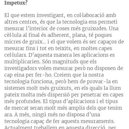
Impetux?
El que estem investigant, en col·laboració amb
altres centres, és que la tecnologia ens permeti
mesurar l’interior de coses més gruixudes. Una
cèl·lula al final és adherent, plana, té poques
micres de gruix… i el que volem és ser capaços de
mesurar fins i tot en teixits, en moltes capes
cel·lulars. D’aquesta manera les aplicacions es
multiplicarien. Són magnituds que els
investigadors volen mesurar però no disposen de
cap eina per fer-ho. Creiem que la nostra
tecnologia funciona, però hem de provar-la en
sistemes molt més gruixuts, en els quals la llum
pateix molta més dispersió per penetrar en capes
més profundes. El tipus d’aplicacions i el tipus
de mercat seran molt més amplis dels que tenim
ara. A més, ningú més no disposa d’una
tecnologia capaç de fer aquests mesuraments.
Actualment treballem en aquesta direcció, per