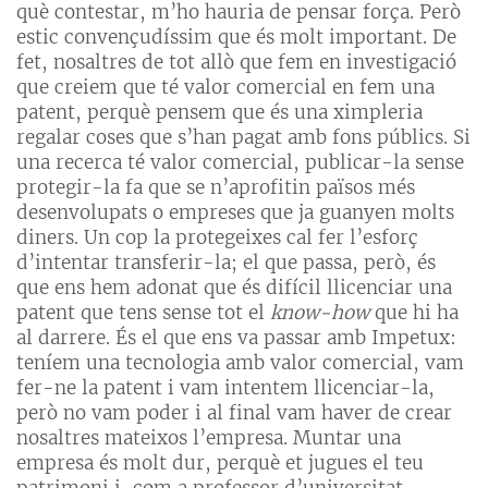
què contestar, m’ho hauria de pensar força. Però
estic convençudíssim que és molt important. De
fet, nosaltres de tot allò que fem en investigació
que creiem que té valor comercial en fem una
patent, perquè pensem que és una ximpleria
regalar coses que s’han pagat amb fons públics. Si
una recerca té valor comercial, publicar-la sense
protegir-la fa que se n’aprofitin països més
desenvolupats o empreses que ja guanyen molts
diners. Un cop la protegeixes cal fer l’esforç
d’intentar transferir-la; el que passa, però, és
que ens hem adonat que és difícil llicenciar una
patent que tens sense tot el
know-how
que hi ha
al darrere. És el que ens va passar amb Impetux:
teníem una tecnologia amb valor comercial, vam
fer-ne la patent i vam intentem llicenciar-la,
però no vam poder i al final vam haver de crear
nosaltres mateixos l’empresa. Muntar una
empresa és molt dur, perquè et jugues el teu