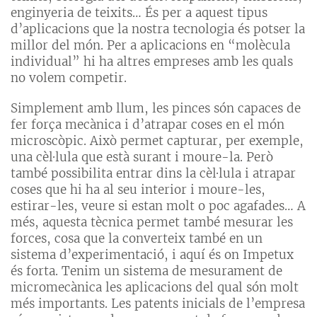
enginyeria de teixits… És per a aquest tipus
d’aplicacions que la nostra tecnologia és potser la
millor del món. Per a aplicacions en “molècula
individual” hi ha altres empreses amb les quals
no volem competir.
Simplement amb llum, les pinces són capaces de
fer força mecànica i d’atrapar coses en el món
microscòpic. Això permet capturar, per exemple,
una cèl·lula que està surant i moure-la. Però
també possibilita entrar dins la cèl·lula i atrapar
coses que hi ha al seu interior i moure-les,
estirar-les, veure si estan molt o poc agafades… A
més, aquesta tècnica permet també mesurar les
forces, cosa que la converteix també en un
sistema d’experimentació, i aquí és on Impetux
és forta. Tenim un sistema de mesurament de
micromecànica les aplicacions del qual són molt
més importants. Les patents inicials de l’empresa