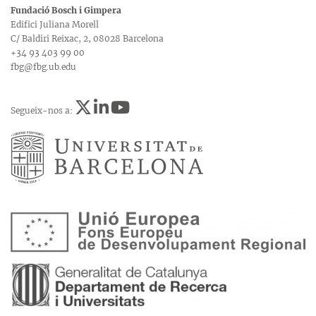
Fundació Bosch i Gimpera
Edifici Juliana Morell
C/ Baldiri Reixac, 2, 08028 Barcelona
+34 93 403 99 00
fbg@fbg.ub.edu
Segueix-nos a: