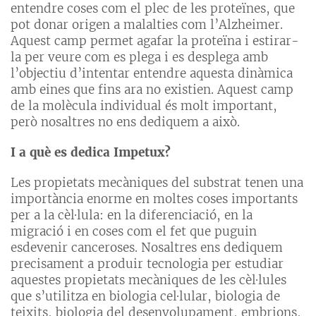
entendre coses com el plec de les proteïnes, que
pot donar origen a malalties com l’Alzheimer.
Aquest camp permet agafar la proteïna i estirar-
la per veure com es plega i es desplega amb
l’objectiu d’intentar entendre aquesta dinàmica
amb eines que fins ara no existien. Aquest camp
de la molècula individual és molt important,
però nosaltres no ens dediquem a això.
I a què es dedica Impetux?
Les propietats mecàniques del substrat tenen una
importància enorme en moltes coses importants
per a la cèl·lula: en la diferenciació, en la
migració i en coses com el fet que puguin
esdevenir canceroses. Nosaltres ens dediquem
precisament a produir tecnologia per estudiar
aquestes propietats mecàniques de les cèl·lules
que s’utilitza en biologia cel·lular, biologia de
teixits, biologia del desenvolupament, embrions,