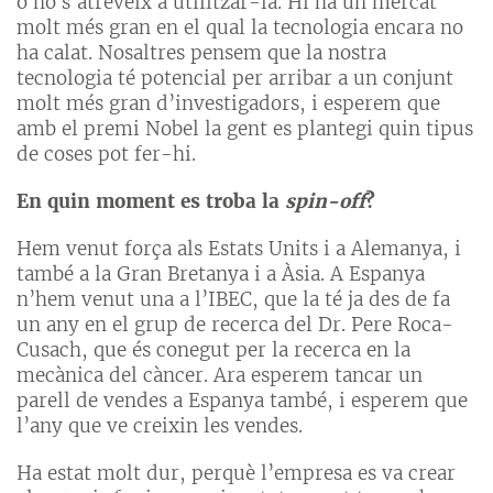
o no s’atreveix a utilitzar-la. Hi ha un mercat
molt més gran en el qual la tecnologia encara no
ha calat. Nosaltres pensem que la nostra
tecnologia té potencial per arribar a un conjunt
molt més gran d’investigadors, i esperem que
amb el premi Nobel la gent es plantegi quin tipus
de coses pot fer-hi.
En quin moment es troba la
spin-off
?
Hem venut força als Estats Units i a Alemanya, i
també a la Gran Bretanya i a Àsia. A Espanya
n’hem venut una a l’IBEC, que la té ja des de fa
un any en el grup de recerca del Dr. Pere Roca-
Cusach, que és conegut per la recerca en la
mecànica del càncer. Ara esperem tancar un
parell de vendes a Espanya també, i esperem que
l’any que ve creixin les vendes.
Ha estat molt dur, perquè l’empresa es va crear