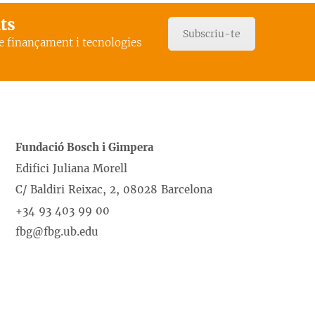
ats
Subscriu-te
de finançament i tecnologies
Fundació Bosch i Gimpera
Edifici Juliana Morell
C/ Baldiri Reixac, 2, 08028 Barcelona
+34 93 403 99 00
fbg@fbg.ub.edu