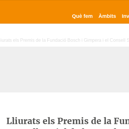
Què fem
Àmbits
In
liurats els Premis de la Fundació Bosch i Gimpera i el Consell S
Lliurats els Premis de la Fu