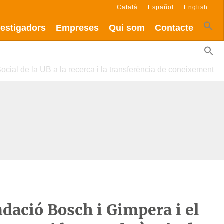
Català
Español
English
vestigadors
Empreses
Qui som
Contacte
ocial de la UB a la recerca i la transferència de coneixement
ndació Bosch i Gimpera i el