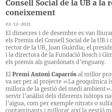
Consell Social de la UB a la 
coneixement
02-12-2021
El dimecres 1 de desembre es van lliurar
els Premis del Consell Social de la UB i
rector de la UB, Joan Guàrdia; el presid
i la directora de la Fundació Bosch i G
els premis als guardonats d’enguany.
El
Premi Antoni Caparrós
al millor pr
va ser per al projecte «La geoquímica i
millora de la gestió del medi ambient».
servir l’anàlisi dels diferents isòtops 
l’aigua, com per exemple nitrats o sulf
contaminants i millorar així la gestió