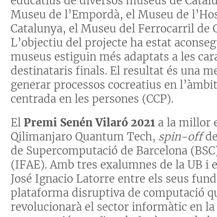
educatius de diversos museus de Catalu
Museu de l’Empordà, el Museu de l’Hos
Catalunya, el Museu del Ferrocarril de 
L’objectiu del projecte ha estat aconse
museus estiguin més adaptats a les cara
destinataris finals. El resultat és una 
generar processos cocreatius en l’àmbit
centrada en les persones (CCP).
El
Premi Senén Vilaró 2021
a la millor
Qilimanjaro Quantum Tech,
spin-off
de
de Supercomputació de Barcelona (BSC) i
(IFAE). Amb tres exalumnes de la UB i el
José Ignacio Latorre entre els seus fu
plataforma disruptiva de computació q
revolucionarà el sector informàtic en l