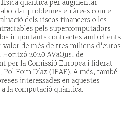
 física quàntica per augmentar
i abordar problemes en àrees com el
uació dels riscos financers o les
intractables pels supercomputadors
 dos importants contractes amb clients
r valor de més de tres milions d’euros
eu Horitzó 2020 AVaQus, de
t per la Comissió Europea i liderat
, Pol Forn Díaz (IFAE). A més, també
preses interessades en aquestes
 a la computació quàntica.