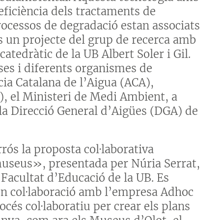
eficiència dels tractaments de
processos de degradació estan associats
És un projecte del grup de recerca amb
 catedràtic de la UB Albert Soler i Gil.
eses i diferents organismes de
cia Catalana de l’Aigua (ACA),
), el Ministeri de Medi Ambient, a
la Direcció General d’Aigües (DGA) de
ós la proposta col·laborativa
museus», presentada per Núria Serrat,
Facultat d’Educació de la UB. Es
 en col·laboració amb l’empresa Adhoc
cés col·laboratiu per crear els plans