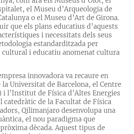
nya, com ara els Museus d’Olot, el
pitalet, el Museu d’Arqueologia de
Catalunya o el Museu d’Art de Girona.
guir que els plans educatius d’aquests
cterístiques i necessitats dels seus
metodologia estandarditzada per
 cultural i educatiu anomenat cultura
 empresa innovadora va recaure en
 la Universitat de Barcelona, el Centre
 l’Institut de Física d’Altes Energies
 catedràtic de la Facultat de Física
ndadors, Qilimanjaro desenvolupa una
uàntica, el nou paradigma que
a pròxima dècada. Aquest tipus de