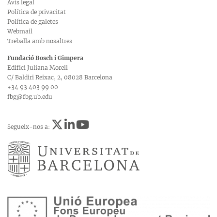
Avís legal
Política de privacitat
Política de galetes
Webmail
Treballa amb nosaltres
Fundació Bosch i Gimpera
Edifici Juliana Morell
C/ Baldiri Reixac, 2, 08028 Barcelona
+34 93 403 99 00
fbg@fbg.ub.edu
Segueix-nos a: