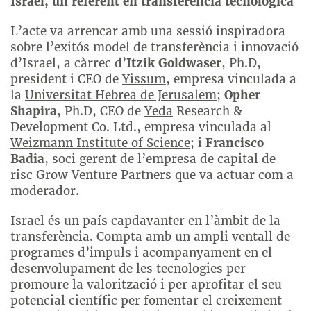
Israel, un referent en transferència tecnològica
L’acte va arrencar amb una sessió inspiradora
sobre l’exitós model de transferència i innovació
d’Israel, a càrrec d’
Itzik Goldwaser
, Ph.D,
president i CEO de
Yissum
, empresa vinculada a
la
Universitat Hebrea de Jerusalem
;
Opher
Shapira
, Ph.D, CEO de
Yeda
Research &
Development Co. Ltd., empresa vinculada al
Weizmann Institute of Science
; i
Francisco
Badia
, soci gerent de l’empresa de capital de
risc
Grow Venture Partners
que va actuar com a
moderador.
Israel és un país capdavanter en l’àmbit de la
transferència. Compta amb un ampli ventall de
programes d’impuls i acompanyament en el
desenvolupament de les tecnologies per
promoure la valorització i per aprofitar el seu
potencial científic per fomentar el creixement