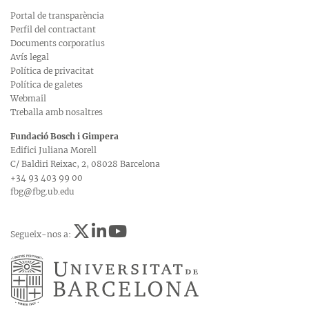
Portal de transparència
Perfil del contractant
Documents corporatius
Avís legal
Política de privacitat
Política de galetes
Webmail
Treballa amb nosaltres
Fundació Bosch i Gimpera
Edifici Juliana Morell
C/ Baldiri Reixac, 2, 08028 Barcelona
+34 93 403 99 00
fbg@fbg.ub.edu
Segueix-nos a: