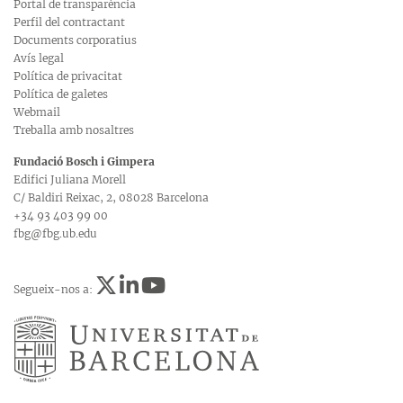
Portal de transparència
Perfil del contractant
Documents corporatius
Avís legal
Política de privacitat
Política de galetes
Webmail
Treballa amb nosaltres
Fundació Bosch i Gimpera
Edifici Juliana Morell
C/ Baldiri Reixac, 2, 08028 Barcelona
+34 93 403 99 00
fbg@fbg.ub.edu
Segueix-nos a: