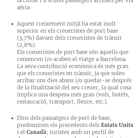
la ciutat i 8% dels passatgers arribats per via
aèria.
Aquest creixement mitjà ha estat molt
superior en els creueristes de port base
(3,7%) davant dels creueristes de trànsit
(2,8%).
Els creueristes de port base són aquells que
comencen i/o acaben el viatge a Barcelona.
La seva contribució econòmica és més gran
que els creueristes en trànsit, ja que solen
arribar uns dies abans i/o quedar-se després
de la finalització del seu creuer, la qual cosa
implica una despesa més gran (vols, hotels,
restauració, transport, lleure, etc.).
Dins dels passatgers de port de base,
predominen els procedents dels
Estats Units
i el
Canadà
; turistes amb un perfil de