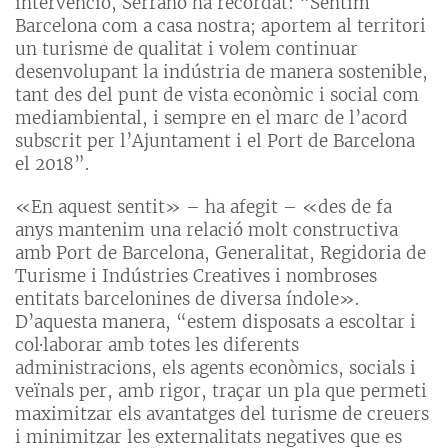
intervenció, Serrano ha recordat: “Sentim
Barcelona com a casa nostra; aportem al territori
un turisme de qualitat i volem continuar
desenvolupant la indústria de manera sostenible,
tant des del punt de vista econòmic i social com
mediambiental, i sempre en el marc de l’acord
subscrit per l’Ajuntament i el Port de Barcelona
el 2018”.
«En aquest sentit» – ha afegit – «des de fa
anys mantenim una relació molt constructiva
amb Port de Barcelona, ​​Generalitat, Regidoria de
Turisme i Indústries Creatives i nombroses
entitats barcelonines de diversa índole».
D’aquesta manera, “estem disposats a escoltar i
col·laborar amb totes les diferents
administracions, els agents econòmics, socials i
veïnals per, amb rigor, traçar un pla que permeti
maximitzar els avantatges del turisme de creuers
i minimitzar les externalitats negatives que es