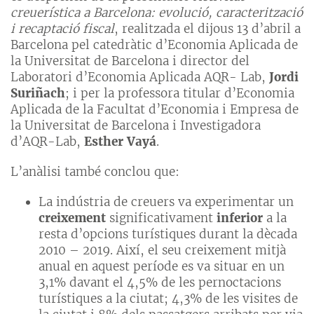
creuerística a Barcelona: evolució, caracterització
i recaptació fiscal
, realitzada el dijous 13 d’abril a
Barcelona pel catedràtic d’Economia Aplicada de
la Universitat de Barcelona i director del
Laboratori d’Economia Aplicada AQR- Lab,
Jordi
Suriñach
; i per la professora titular d’Economia
Aplicada de la Facultat d’Economia i Empresa de
la Universitat de Barcelona i Investigadora
d’AQR-Lab,
Esther Vayá
.
L’anàlisi també conclou que:
La indústria de creuers va experimentar un
creixement
significativament
inferior
a la
resta d’opcions turístiques durant la dècada
2010 – 2019. Així, el seu creixement mitjà
anual en aquest període es va situar en un
3,1% davant el 4,5% de les pernoctacions
turístiques a la ciutat; 4,3% de les visites de