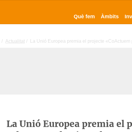
Què fem
Àmbits
In
Actualitat
La Unió Europea premia el projecte «CoActuem pe
La Unió Europea premia el 