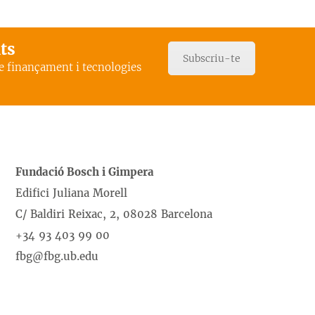
ats
Subscriu-te
de finançament i tecnologies
Fundació Bosch i Gimpera
Edifici Juliana Morell
C/ Baldiri Reixac, 2, 08028 Barcelona
+34 93 403 99 00
fbg@fbg.ub.edu