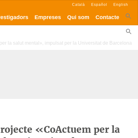
Català
Español
English
vestigadors
Empreses
Qui som
Contacte
r la salut mental», impulsat per la Universitat de Barcelona
projecte «CoActuem per la