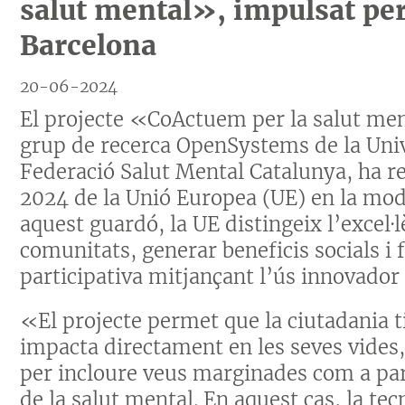
salut mental», impulsat per
Barcelona
20-06-2024
El projecte «CoActuem per la salut men
grup de recerca OpenSystems de la Unive
Federació Salut Mental Catalunya, ha r
2024 de la Unió Europea (UE) en la mod
aquest guardó, la UE distingeix l’excel·l
comunitats, generar beneficis socials i 
participativa mitjançant l’ús innovador 
«El projecte permet que la ciutadania t
impacta directament en les seves vides, 
per incloure veus marginades com a par
de la salut mental. En aquest cas, la tec