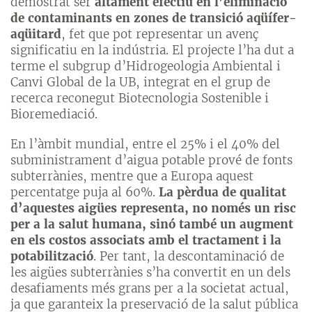
demostrat ser
altament efectiu en l’eliminació
de contaminants en zones de transició aqüífer-
aqüitard
, fet que pot representar un avenç
significatiu en la indústria. El projecte l’ha dut a
terme el subgrup d’Hidrogeologia Ambiental i
Canvi Global de la UB, integrat en el grup de
recerca reconegut Biotecnologia Sostenible i
Bioremediació.
En l’àmbit mundial, entre el 25% i el 40% del
subministrament d’aigua potable prové de fonts
subterrànies, mentre que a Europa aquest
percentatge puja al 60%.
La pèrdua de qualitat
d’aquestes aigües representa, no només un risc
per a la salut humana, sinó també un augment
en els costos associats amb el tractament i la
potabilització
. Per tant, la descontaminació de
les aigües subterrànies s’ha convertit en un dels
desafiaments més grans per a la societat actual,
ja que garanteix la preservació de la salut pública