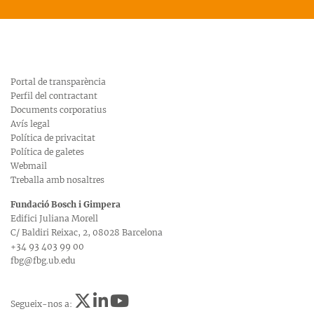
Portal de transparència
Perfil del contractant
Documents corporatius
Avís legal
Política de privacitat
Política de galetes
Webmail
Treballa amb nosaltres
Fundació Bosch i Gimpera
Edifici Juliana Morell
C/ Baldiri Reixac, 2, 08028 Barcelona
+34 93 403 99 00
fbg@fbg.ub.edu
Segueix-nos a: