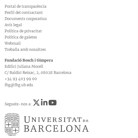
Portal de transparència
Perfil del contractant
Documents corporatius
Avís legal
Política de privacitat
Política de galetes
Webmail
Treballa amb nosaltres
Fundació Bosch i Gimpera
Edifici Juliana Morell
C/ Baldiri Reixac, 2, 08028 Barcelona
+34 93 403 99 00
fbg@fbg.ub.edu
Segueix-nos a: