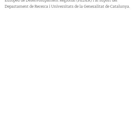
Europeu de Desenvolupament Regional (FEDER) i al suport del
Departament de Recerca i Universitats de la Generalitat de Catalunya.