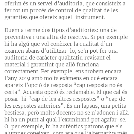
oferim és un servei d’auditoria, que consisteix a
fer tot un procés de control de qualitat de les
garanties que ofereix aquell instrument.
Duem a terme dos tipus d’auditories: una de
preventiva i una altra de reactiva. Si per exemple
hi ha algú que vol conèixer la qualitat d’un
examen abans d’utilitzar-lo, se’n pot fer una
auditoria de caràcter qualitatiu revisant el
material i garantint que allò funciona
correctament. Per exemple, ens trobem encara
l’any 2019 amb molts exàmens en què encara
apareix l’opció de resposta “cap resposta no és
certa”. Aquesta opció és reclamable. El que cal és
posar-hi “cap de les altres respostes” o “cap de
les respostes anteriors”. És un lapsus, una petita
bestiesa, però molts docents no se n’adonen i allà
hi ha un punt al qual l’examinand pot agafar-se
.
O, per exemple, hi ha autèntics patrons que els
alumnes coneixen, com ara que l’alternativa més