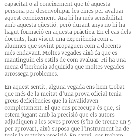
capacitat o al coneixement que té aquesta
persona per desenvolupar les eines per avaluar
aquest coneixement. Ara hi ha més sensibilitat
amb aquesta qüestió, però durant anys no hi ha
hagut formació en aquesta pràctica. En el cas dels
docents, han viscut una experiència com a
alumnes que sovint propaguen com a docents
més endavant. Moltes vegades això fa que es
mantinguin els estils de com avaluar. Hi ha una
mena d’herència adquirida que moltes vegades
arrossega problemes.
En aquest sentit, alguna vegada ens hem trobat
que més de la meitat d’una prova oficial tenia
greus deficiències que la invalidaven
completament. El que ens preocupa és que, si
estem jugant amb la precisió que els autors
adjudiquen a les seves proves (s’ha de treure un 5
per aprovar), això suposa que l’instrument ha de
tenir la mateixa precisió. En canvi, ens trobem