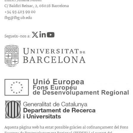
C/ Baldiri Reixac, 2, 08028 Barcelona
+34 93 403 99 00
fbg@fbg.ub.edu
Segueix-nos a:
Aquesta pàgina web ha estat possible gràcies al cofinançament del Fons